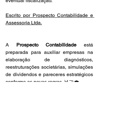
eventual fiscalização.
Escrito por Prospecto Contabilidade e 
Assessoria Ltda.
A 
Prospecto Contabilidade
 está 
preparada para auxiliar empresas na 
elaboração de diagnósticos, 
reestruturações societárias, simulações 
de dividendos e pareceres estratégicos 
conforme as novas regras. 📊🤝💼
📞 Entre em contato e vamos conversar 
sobre como podemos 
ajudar sua 
empresa a se preparar para essas 
mudanças
.
Tel. (35) 3311-3917
E-mail: 